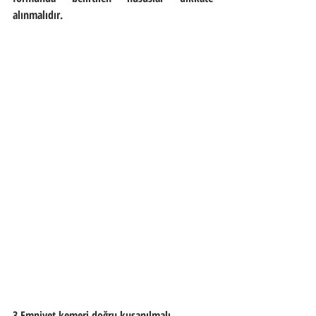
alınmalıdır.
3.Emniyet kemeri doğru kuşanılmalı