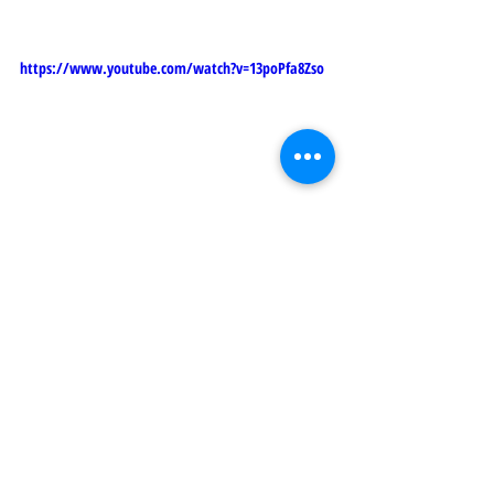
https://www.youtube.com/watch?v=13poPfa8Zso
Aşağıda tehlikeli karabina yüklemelerine ve 
konumlandırmalarına örnekler 
bulunmaktadır.